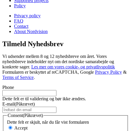
Supported projects
Policy
Privacy policy
FAQ
Contact
About Nordvision
Tilmeld Nyhedsbrev
Vi udsender mellem 8 og 12 nyhedsbreve om året. Vores
nyhedsbreve indeholder nyt om det nordiske samarabejde og
konkrete sager.
Les mer om vores cookie- og privatlivspolitik
Formularen er beskyttet af reCAPTCHA, Google
Privacy Policy
&
Terms of Service
.
Phone
Dette felt er til validering og bør ikke ændres.
E-mail
(Påkrævet)
Consent
(Påkrævet)
Dette felt er skjult, når du får vist formularen
Accept