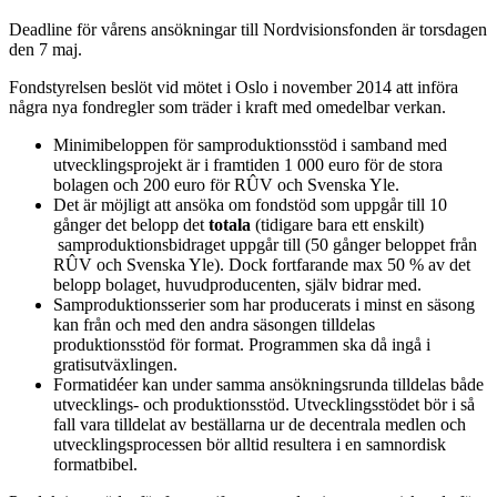
Deadline för vårens ansökningar till Nordvisionsfonden är torsdagen
den 7 maj.
Fondstyrelsen beslöt vid mötet i Oslo i november 2014 att införa
några nya fondregler som träder i kraft med omedelbar verkan.
Minimibeloppen för samproduktionsstöd i samband med
utvecklingsprojekt är i framtiden 1 000 euro för de stora
bolagen och 200 euro för RÛV och Svenska Yle.
Det är möjligt att ansöka om fondstöd som uppgår till 10
gånger det belopp det
totala
(tidigare bara ett enskilt)
samproduktionsbidraget uppgår till (50 gånger beloppet från
RÛV och Svenska Yle). Dock fortfarande max 50 % av det
belopp bolaget, huvudproducenten, själv bidrar med.
Samproduktionsserier som har producerats i minst en säsong
kan från och med den andra säsongen tilldelas
produktionsstöd för format. Programmen ska då ingå i
gratisutväxlingen.
Formatidéer kan under samma ansökningsrunda tilldelas både
utvecklings- och produktionsstöd. Utvecklingsstödet bör i så
fall vara tilldelat av beställarna ur de decentrala medlen och
utvecklingsprocessen bör alltid resultera i en samnordisk
formatbibel.