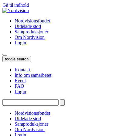
Gå til indhold
Nordvisionsfondet
Utdelade stöd
Samproduksjoner
Om Nordvision
Login
toggle search
Kontakt
Info om samarbetet
Event
FAQ
Login
Tryk
enter
for
Nordvisionsfondet
at
Utdelade stöd
søge…
Samproduksjoner
Om Nordvision
Login