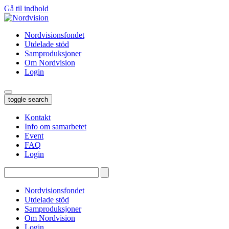
Gå til indhold
Nordvisionsfondet
Utdelade stöd
Samproduksjoner
Om Nordvision
Login
toggle search
Kontakt
Info om samarbetet
Event
FAQ
Login
Tryk
enter
for
Nordvisionsfondet
at
Utdelade stöd
søge…
Samproduksjoner
Om Nordvision
Login