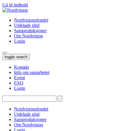
Gå til indhold
Nordvisionsfondet
Utdelade stöd
Samproduksjoner
Om Nordvision
Login
toggle search
Kontakt
Info om samarbetet
Event
FAQ
Login
Tryk
enter
for
Nordvisionsfondet
at
Utdelade stöd
søge…
Samproduksjoner
Om Nordvision
Login