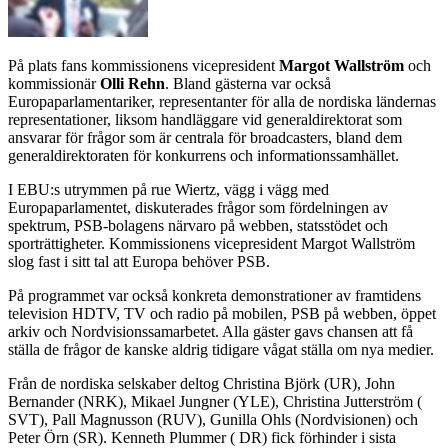
På plats fans kommissionens vicepresident
Margot Wallström
och
kommissionär
Olli Rehn
. Bland gästerna var också
Europaparlamentariker, representanter för alla de nordiska ländernas
representationer, liksom handläggare vid generaldirektorat som
ansvarar för frågor som är centrala för broadcasters, bland dem
generaldirektoraten för konkurrens och informationssamhället.
I EBU:s utrymmen på rue Wiertz, vägg i vägg med
Europaparlamentet, diskuterades frågor som fördelningen av
spektrum, PSB-bolagens närvaro på webben, statsstödet och
sporträttigheter. Kommissionens vicepresident Margot Wallström
slog fast i sitt tal att Europa behöver PSB.
På programmet var också konkreta demonstrationer av framtidens
television HDTV, TV och radio på mobilen, PSB på webben, öppet
arkiv och Nordvisionssamarbetet. Alla gäster gavs chansen att få
ställa de frågor de kanske aldrig tidigare vågat ställa om nya medier.
Från de nordiska selskaber deltog Christina Björk (UR), John
Bernander (NRK), Mikael Jungner (YLE), Christina Jutterström (
SVT), Pall Magnusson (RUV), Gunilla Ohls (Nordvisionen) och
Peter Örn (SR). Kenneth Plummer ( DR) fick förhinder i sista