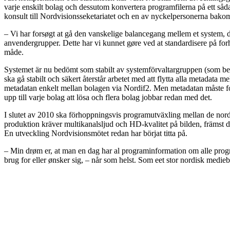
varje enskilt bolag och dessutom konvertera programfilerna på ett såda
konsult till Nordvisionsseketariatet och en av nyckelpersonerna bakom
– Vi har forsøgt at gå den vanskelige balancegang mellem et system, d
anvendergrupper.
Dette har vi kunnet gøre ved at standardisere på for
måde.
Systemet är nu bedömt som stabilt av systemförvaltargruppen (som be
ska gå stabilt och säkert återstår arbetet med att flytta alla metadata 
metadatan enkelt mellan bolagen via Nordif2. Men metadatan måste fo
upp till varje bolag att lösa och flera bolag jobbar redan med det.
I slutet av 2010 ska förhoppningsvis programutväxling mellan de nord
produktion kräver multikanalsljud och HD-kvalitet på bilden, främst d
En utveckling Nordvisionsmötet redan har börjat titta på.
–
Min drøm er, at man en dag har al programinformation om alle prog
brug for eller ønsker sig, – når som helst. Som eet stor nordisk medi