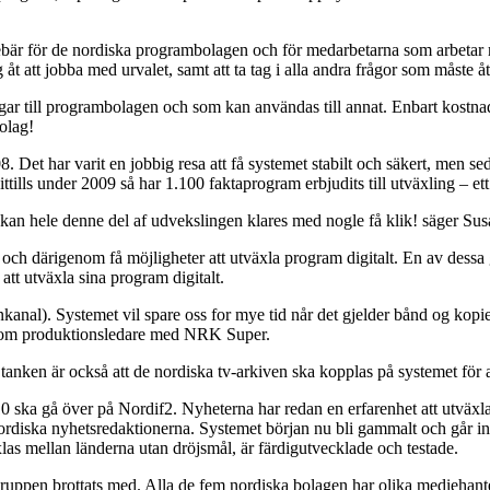
bär för de nordiska programbolagen och för medarbetarna som arbetar med
 att jobba med urvalet, samt att ta tag i alla andra frågor som måste åt
gar till programbolagen och som kan användas till annat. Enbart kostna
olag!
Det har varit en jobbig resa att få systemet stabilt och säkert, men s
tills under 2009 så har 1.100 faktaprogram erbjudits till utväxling – ett
 kan hele denne del af udvekslingen klares med nogle få klik! säger S
ch därigenom få möjligheter att utväxla program digitalt. En av dess
tt utväxla sina program digitalt.
nal). Systemet vil spare oss for mye tid når det gjelder bånd og kopie
t som produktionsledare med NRK Super.
nken är också att de nordiska tv-arkiven ska kopplas på systemet för a
a gå över på Nordif2. Nyheterna har redan en erfarenhet att utväxla ma
 nordiska nyhetsredaktionerna. Systemet början nu bli gammalt och går i
xlas mellan länderna utan dröjsmål, är färdigutvecklade och testade.
ngsgruppen brottats med. Alla de fem nordiska bolagen har olika medieha