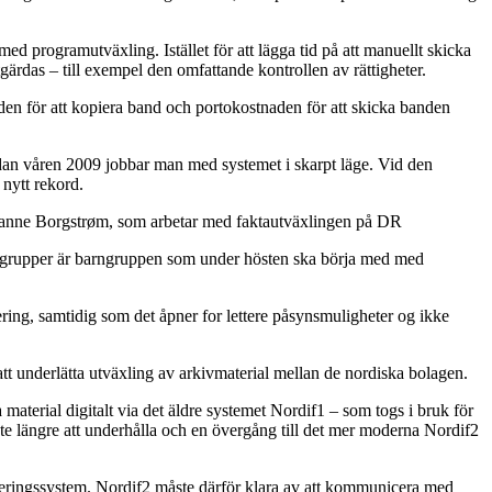
 programutväxling. Istället för att lägga tid på att manuellt skicka
gärdas – till exempel den omfattande kontrollen av rättigheter.
den för att kopiera band och portokostnaden för att skicka banden
edan våren 2009 jobbar man med systemet i skarpt läge. Vid den
 nytt rekord.
usanne Borgstrøm, som arbetar med faktautväxlingen på DR
a grupper är barngruppen som under hösten ska börja med med
ring, samtidig som det åpner for lettere påsynsmuligheter og ikke
tt underlätta utväxling av arkivmaterial mellan de nordiska bolagen.
terial digitalt via det äldre systemet Nordif1 – som togs i bruk för
nte längre att underhålla och en övergång till det mer moderna Nordif2
nteringssystem. Nordif2 måste därför klara av att kommunicera med