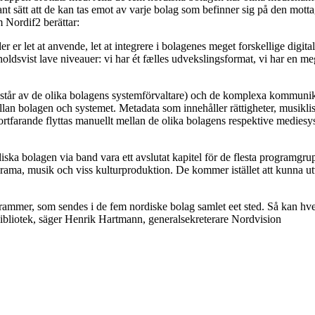
nt sätt att de kan tas emot av varje bolag som befinner sig på den mott
 Nordif2 berättar:
er er let at anvende, let at integrere i bolagenes meget forskellige di
holdsvist lave niveauer: vi har ét fælles udvekslingsformat, vi har en m
står av de olika bolagens systemförvaltare) och de komplexa kommunik
mellan bolagen och systemet. Metadata som innehåller rättigheter, musikli
rtfarande flyttas manuellt mellan de olika bolagens respektive medies
iska bolagen via band vara ett avslutat kapitel för de flesta program
rama, musik och viss kulturproduktion. De kommer istället att kunna ut
rammer, som sendes i de fem nordiske bolag samlet eet sted.
Så kan hver
ebibliotek, säger Henrik Hartmann, generalsekreterare Nordvision