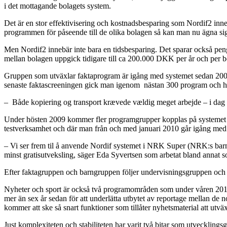
i det mottagande bolagets system.
Det är en stor effektivisering och kostnadsbesparing som Nordif2 inne
programmen för påseende till de olika bolagen så kan man nu ägna sig åt
Men Nordif2 innebär inte bara en tidsbesparing. Det sparar också pen
mellan bolagen uppgick tidigare till ca 200.000 DKK per år och per b
Gruppen som utväxlar faktaprogram är igång med systemet sedan 2008. 
senaste faktascreeningen gick man igenom
nästan 300 program och hit
–
Både kopiering og transport krævede vældig meget arbejde – i dag
Under hösten 2009 kommer fler programgrupper kopplas på systemet o
testverksamhet och där man från och med januari 2010 går igång med a
– Vi ser frem til å anvende Nordif systemet i NRK Super (NRK:s barnka
minst gratisutveksling, säger Eda Syvertsen som arbetat bland anna
Efter faktagruppen och barngruppen följer undervisningsgruppen och ta
Nyheter och sport är också två programområden som under våren 2010 sk
mer än sex år sedan för att underlätta utbytet av reportage mellan de
kommer att ske så snart funktioner som tillåter nyhetsmaterial att utvä
Just komplexiteten och stabiliteten har varit två bitar som utveckli