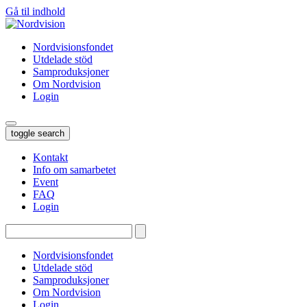
Gå til indhold
Nordvisionsfondet
Utdelade stöd
Samproduksjoner
Om Nordvision
Login
toggle search
Kontakt
Info om samarbetet
Event
FAQ
Login
Tryk
enter
for
Nordvisionsfondet
at
Utdelade stöd
søge…
Samproduksjoner
Om Nordvision
Login