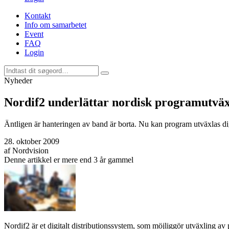
Kontakt
Info om samarbetet
Event
FAQ
Login
Nyheder
Nordif2 underlättar nordisk programutväx
Äntligen är hanteringen av band är borta. Nu kan program utväxlas dig
28. oktober 2009
af
Nordvision
Denne artikkel er mere end 3 år gammel
Nordif2 är et digitalt distributionssystem, som möjliggör utväxling av 