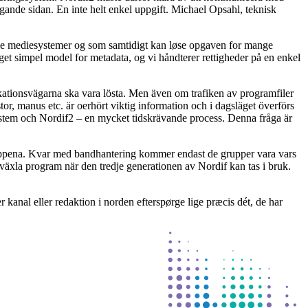
agande sidan. En inte helt enkel uppgift. Michael Opsahl, teknisk
gitale mediesystemer og som samtidigt kan løse opgaven for mange
eget simpel model for metadata, og vi håndterer rettigheder på en enkel
ationsvägarna ska vara lösta. Men även om trafiken av programfiler
stor, manus etc. är oerhört viktig information och i dagsläget överförs
ystem och Nordif2 – en mycket tidskrävande process. Denna fråga är
gruppena. Kvar med bandhantering kommer endast de grupper vara vars
växla program när den tredje generationen av Nordif kan tas i bruk.
 kanal eller redaktion i norden efterspørge lige præcis dét, de har