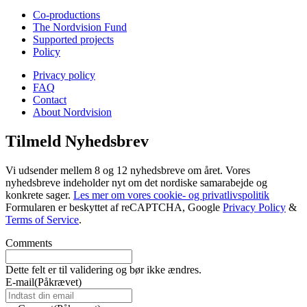
Co-productions
The Nordvision Fund
Supported projects
Policy
Privacy policy
FAQ
Contact
About Nordvision
Tilmeld Nyhedsbrev
Vi udsender mellem 8 og 12 nyhedsbreve om året. Vores
nyhedsbreve indeholder nyt om det nordiske samarabejde og
konkrete sager.
Les mer om vores cookie- og privatlivspolitik
Formularen er beskyttet af reCAPTCHA, Google
Privacy Policy
&
Terms of Service
.
Comments
Dette felt er til validering og bør ikke ændres.
E-mail
(Påkrævet)