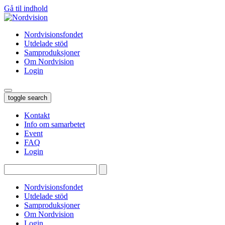
Gå til indhold
Nordvisionsfondet
Utdelade stöd
Samproduksjoner
Om Nordvision
Login
toggle search
Kontakt
Info om samarbetet
Event
FAQ
Login
Tryk
enter
for
Nordvisionsfondet
at
Utdelade stöd
søge…
Samproduksjoner
Om Nordvision
Login