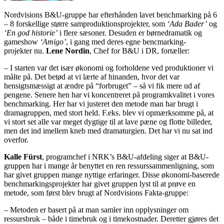
Nordvisions B&U-gruppe har efterhånden lavet benchmarking på 6
– 8 forskellige større samproduktionsprojekter, som
‘Ada Bader’
og
‘En god historie’
i flere sæsoner. Desuden er børnedramatik og
gameshow
‘Amigo’
, i gang med deres egne bencmarking-
projekter nu.
Lene Nordin
, Chef for B&U i DR, fortæller:
– I starten var det især økonomi og forholdene ved produktioner vi
målte på. Det betød at vi lærte af hinanden, hvor det var
hensigtsmæssigt at ændre på “forbruget” – så vi fik mere ud af
pengene. Senere hen har vi koncentreret på programkvalitet i vores
benchmarking. Her har vi justeret den metode man har brugt i
dramagruppen, med stort held. F.eks. blev vi opmærksomme på, at
vi stort set alle var meget dygtige til at lave pæne og flotte billeder,
men det ind imellem kneb med dramaturgien. Det har vi nu sat ind
overfor.
Kalle Fürst
, programchef i NRK’s B&U-afdeling siger at B&U-
gruppen har i mange år benyttet en ren ressurssammenligning, som
har givet gruppen mange nyttige erfaringer. Disse økonomi-baserede
benchmarkingsprojekter har givet gruppen lyst til at prøve en
metode, som først blev brugt af Nordvisions Fakta-gruppe:
– Metoden er basert på at man samler inn opplysninger om
ressursbruk – både i timebruk og i timekostnader. Deretter gjøres det