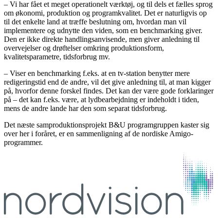
– Vi har fået et meget operationelt værktøj, og til dels et fælles sprog
om økonomi, produktion og programkvalitet. Det er naturligvis op
til det enkelte land at træffe beslutning om, hvordan man vil
implementere og udnytte den viden, som en benchmarking giver.
Den er ikke direkte handlingsanvisende, men giver anledning til
overvejelser og drøftelser omkring produktionsform,
kvalitetsparametre, tidsforbrug mv.
– Viser en benchmarking f.eks. at en tv-station benytter mere
redigeringstid end de andre, vil det give anledning til, at man kigger
på, hvorfor denne forskel findes. Det kan der være gode forklaringer
på – det kan f.eks. være, at lydbearbejdning er indeholdt i tiden,
mens de andre lande har den som separat tidsforbrug.
Det næste samproduktionsprojekt B&U programgruppen kaster sig
over her i foråret, er en sammenligning af de nordiske Amigo-
programmer.