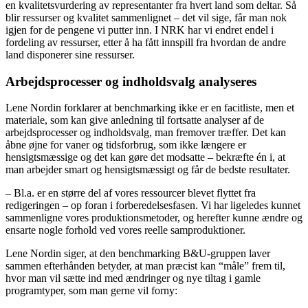
en kvalitetsvurdering av representanter fra hvert land som deltar. Så
blir ressurser og kvalitet sammenlignet – det vil sige, får man nok
igjen for de pengene vi putter inn. I NRK har vi endret endel i
fordeling av ressurser, etter å ha fått innspill fra hvordan de andre
land disponerer sine ressurser.
Arbejdsprocesser og indholdsvalg analyseres
Lene Nordin forklarer at benchmarking ikke er en facitliste, men et
materiale, som kan give anledning til fortsatte analyser af de
arbejdsprocesser og indholdsvalg, man fremover træffer. Det kan
åbne øjne for vaner og tidsforbrug, som ikke længere er
hensigtsmæssige og det kan gøre det modsatte – bekræfte én i, at
man arbejder smart og hensigtsmæssigt og får de bedste resultater.
– Bl.a. er en større del af vores ressourcer blevet flyttet fra
redigeringen – op foran i forberedelsesfasen. Vi har ligeledes kunnet
sammenligne vores produktionsmetoder, og herefter kunne ændre og
ensarte nogle forhold ved vores reelle samproduktioner.
Lene Nordin siger, at den benchmarking B&U-gruppen laver
sammen efterhånden betyder, at man præcist kan “måle” frem til,
hvor man vil sætte ind med ændringer og nye tiltag i gamle
programtyper, som man gerne vil forny: