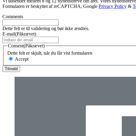
Vi udsender mellem 8 og 12 nyhedsbreve om året. Vores nyhedsbreve 
Formularen er beskyttet af reCAPTCHA, Google
Privacy Policy
&
T
Comments
Dette felt er til validering og bør ikke ændres.
E-mail
(Påkrævet)
Consent
(Påkrævet)
Dette felt er skjult, når du får vist formularen
Accept
Tilmeld