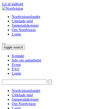
Gå til indhold
Nordvisionsfondet
Utdelade stöd
Samproduksjoner
Om Nordvision
Login
toggle search
Kontakt
Info om samarbetet
Event
FAQ
Login
Tryk
enter
for
Nordvisionsfondet
at
Utdelade stöd
søge…
Samproduksjoner
Om Nordvision
Login