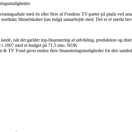
ringsmuligheder:
n visningsaftale med én eller flere af Fondens TV-parter på plads ved a
r, nordiske filmselskaber kan indgå samarbejde med. Det er et stærkt bevis
lande, når det gælder top-finansiering af udvikling, produktion og dis
er i 2007 med et budget på 71,5 mio. NOK
lm & TV Fond giver endnu flere finansieringsmuligheder for den samle