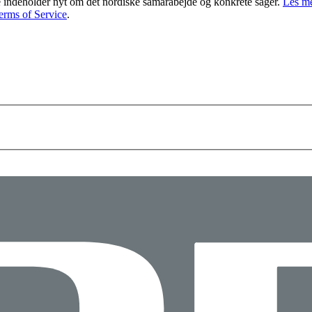
indeholder nyt om det nordiske samarabejde og konkrete sager.
Les me
erms of Service
.