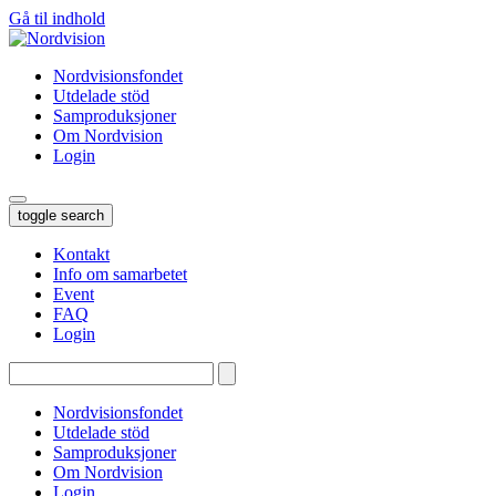
Gå til indhold
Nordvisionsfondet
Utdelade stöd
Samproduksjoner
Om Nordvision
Login
toggle search
Kontakt
Info om samarbetet
Event
FAQ
Login
Tryk
enter
for
Nordvisionsfondet
at
Utdelade stöd
søge…
Samproduksjoner
Om Nordvision
Login