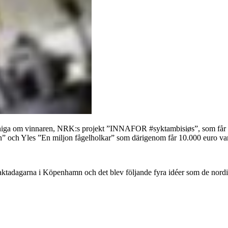
eniga om vinnaren, NRK:s projekt ”INNAFOR #syktambisiøs”, som får 15.
n” och Yles ”En miljon fågelholkar” som därigenom får 10.000 euro var
ktadagarna i Köpenhamn och det blev följande fyra idéer som de nordis