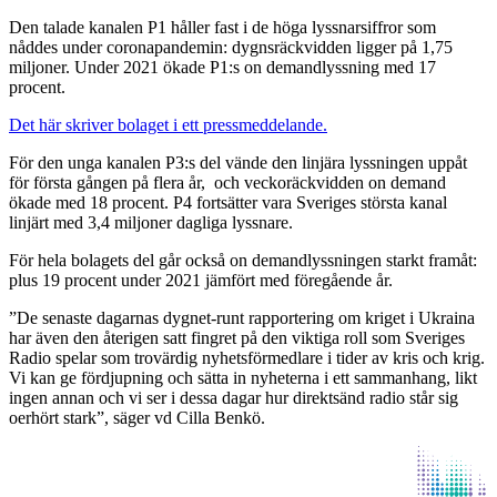
Den talade kanalen P1 håller fast i de höga lyssnarsiffror som
nåddes under coronapandemin: dygnsräckvidden ligger på 1,75
miljoner. Under 2021 ökade P1:s on demandlyssning med 17
procent.
Det här skriver bolaget i ett pressmeddelande.
För den unga kanalen P3:s del vände den linjära lyssningen uppåt
för första gången på flera år, och veckoräckvidden on demand
ökade med 18 procent. P4 fortsätter vara Sveriges största kanal
linjärt med 3,4 miljoner dagliga lyssnare.
För hela bolagets del går också on demandlyssningen starkt framåt:
plus 19 procent under 2021 jämfört med föregående år.
”De senaste dagarnas dygnet-runt rapportering om kriget i Ukraina
har även den återigen satt fingret på den viktiga roll som Sveriges
Radio spelar som trovärdig nyhetsförmedlare i tider av kris och krig.
Vi kan ge fördjupning och sätta in nyheterna i ett sammanhang, likt
ingen annan och vi ser i dessa dagar hur direktsänd radio står sig
oerhört stark”, säger vd Cilla Benkö.